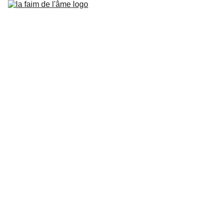
ACCUEIL
SERVICES
PORTFOLIO
A PROPOS
CONTACT
À propos – La Faim de l’Âme